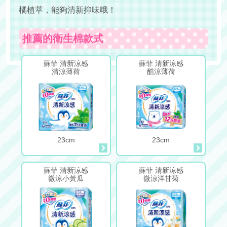
橘植萃，能夠清新抑味哦！
推薦的衛生棉款式
蘇菲 清新涼感
蘇菲 清新涼感
清涼薄荷
酷涼薄荷
23cm
23cm
蘇菲 清新涼感
蘇菲 清新涼感
微涼小黃瓜
微涼洋甘菊