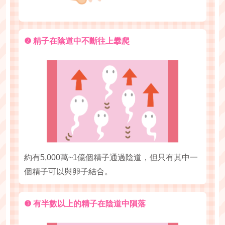
給老師的
❷ 精子在陰道中不斷往上攀爬
約有5,000萬~1億個精子通過陰道，但只有其中一
個精子可以與卵子結合。
❸ 有半數以上的精子在陰道中隕落