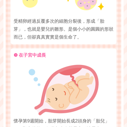
受精卵經過反覆多次的細胞分裂後，形成「胎
芽」，也就是嬰兒的雛形。是個小小的圓圓的形狀
而已，但卻真真實實是個生命了。
❾ 在子宮中成長
懷孕第9週開始，胎芽開始長成2頭身的「胎兒」