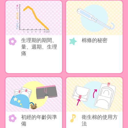
生理期的期間、
棉條的秘密
量、週期、生理
痛
初經的年齡與準
衛生棉的使用方
備
法