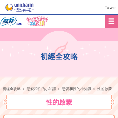
Taiwan
初經全攻略
初經全攻略
＞
戀愛和性的小知識
＞ 戀愛和性的小知識 ＞ 性的啟蒙
性的啟蒙