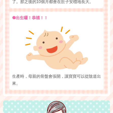
了。那之後的10個月都會在肚子安穩地長大。
❿出生囉！恭禧！！
生產時，母親的骨盤會張開，讓寶寶可以從陰道出
來。