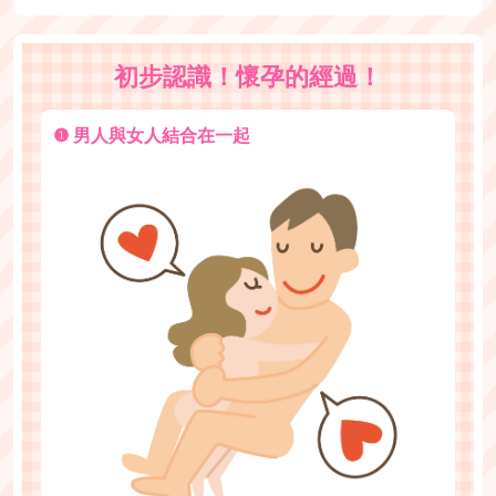
初步認識！懷孕的經過！
❶ 男人與女人結合在一起
首頁
給女孩的
給父母的
給學生的