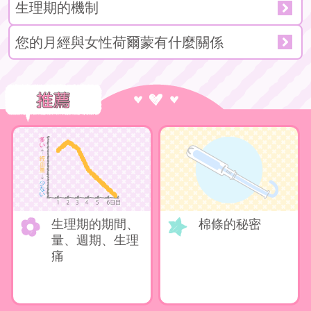
生理期的機制
您的月經與女性荷爾蒙有什麼關係
生理期的期間、
棉條的秘密
量、週期、生理
痛