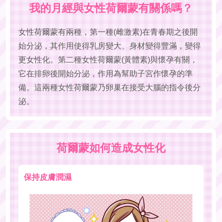
我的月經與女性荷爾蒙有關係嗎？
女性荷爾蒙有兩種，第一種(雌激素)在青春期之後開
始分泌，其作用使得乳房變大、身材變得豐滿，變得
更女性化。第二種女性荷爾蒙(黃體素)與懷孕有關，
它在排卵後開始分泌，作用為幫助子宮作懷孕的準
備。這兩種女性荷爾蒙乃卵巢在接受大腦的指令後分
泌。
荷爾蒙如何造成女性化
保持皮膚潤濕