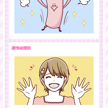
讓情緒開朗