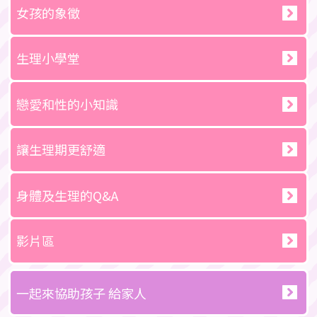
女孩的象徵
生理小學堂
戀愛和性的小知識
讓生理期更舒適
身體及生理的Q&A
影片區
一起來協助孩子 給家人