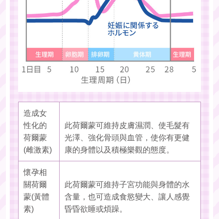
造成女
性化的
此荷爾蒙可維持皮膚濕潤、使毛髮有
荷爾蒙
光澤、強化骨頭與血管，使你有更健
(雌激素)
康的身體以及積極樂觀的態度。
懷孕相
關荷爾
此荷爾蒙可維持子宮功能與身體的水
蒙(黃體
含量，也可造成食慾變大、讓人感覺
素)
昏昏欲睡或煩躁。