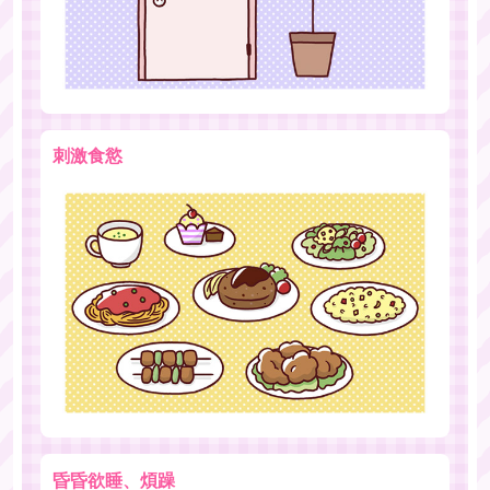
刺激食慾
昏昏欲睡、煩躁