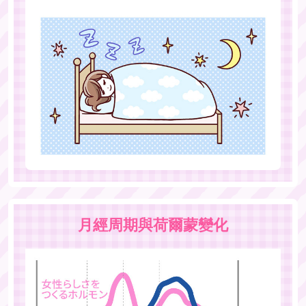
月經周期與荷爾蒙變化