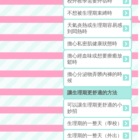
校外教學需要外宿時
不想被生理期束縛時
天氣炎熱或生理期容易感
到悶熱時
擔心私密肌健康狀態時
擔心經血味或想要療癒放
鬆時
擔心分泌物弄髒內褲的時
候
讓生理期更舒適的方法
可以讓生理期更舒適的小
妙招
生理期的一整天（學校）
生理期的一整天（外出）