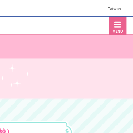
Taiwan
MENU
校）