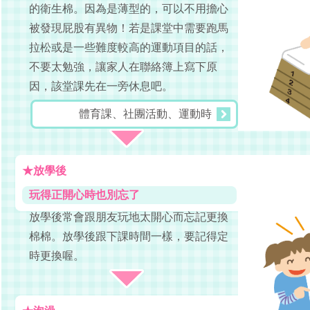
的衛生棉。因為是薄型的，可以不用擔心
被發現屁股有異物！若是課堂中需要跑馬
拉松或是一些難度較高的運動項目的話，
不要太勉強，讓家人在聯絡簿上寫下原
因，該堂課先在一旁休息吧。
體育課、社團活動、運動時
★放學後
玩得正開心時也別忘了
放學後常會跟朋友玩地太開心而忘記更換
棉棉。放學後跟下課時間一樣，要記得定
時更換喔。