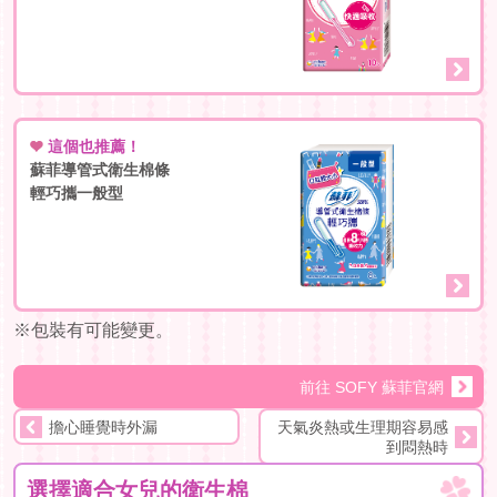
給老師的
這個也推薦！
蘇菲導管式衛生棉條
輕巧攜一般型
※包裝有可能變更。
前往 SOFY 蘇菲官網
擔心睡覺時外漏
天氣炎熱或生理期容易感
到悶熱時
選擇適合女兒的
衛生棉