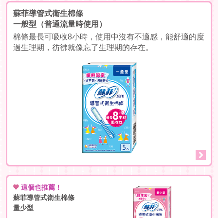
蘇菲導管式衛生棉條
一般型（普通流量時使用）
棉條最長可吸收8小時，使用中沒有不適感，能舒適的度
過生理期，彷彿就像忘了生理期的存在。
首頁
給女孩的
給父母的
這個也推薦！
蘇菲導管式衛生棉條
給學生的
量少型