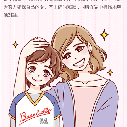
大努力確保自己的女兒有正確的知識，同時在家中持續地與
她對話。