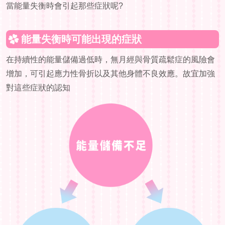
當能量失衡時會引起那些症狀呢?
能量失衡時可能出現的症狀
在持續性的能量儲備過低時，無月經與骨質疏鬆症的風險會
增加，可引起應力性骨折以及其他身體不良效應。故宜加強
對這些症狀的認知
首頁
給女孩的
給父母的
給學生的