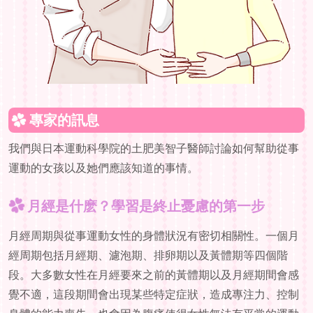
專家的訊息
我們與日本運動科學院的土肥美智子醫師討論如何幫助從事
運動的女孩以及她們應該知道的事情。
月經是什麽？學習是終止憂慮的第一步
月經周期與從事運動女性的身體狀況有密切相關性。一個月
經周期包括月經期、濾泡期、排卵期以及黃體期等四個階
段。大多數女性在月經要來之前的黃體期以及月經期間會感
覺不適，這段期間會出現某些特定症狀，造成專注力、控制