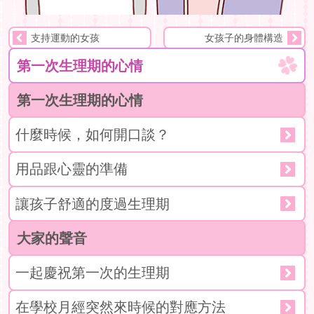
支持運動的女孩
女孩子的身體構造
第一次生理期的心情
第一次生理期的心情
什麼時候，如何開口談？
用品跟心靈的準備
讓孩子舒適的度過生理期
大家的聲音
一起慶祝第一次的生理期
在學校月經突然來時候的對應方法