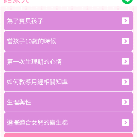
為了寶貝孩子
當孩子10歲的時候
第一次生理期的心情
如何教導月經相關知識
生理與性
選擇適合女兒的衛生棉