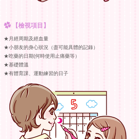
【檢視項目】
★月經周期及經血量
★小朋友的身心狀況（盡可能具體的記錄）
★吃藥的日期(何時使用止痛藥等）
★基礎體溫
★有體育課、運動練習的日子