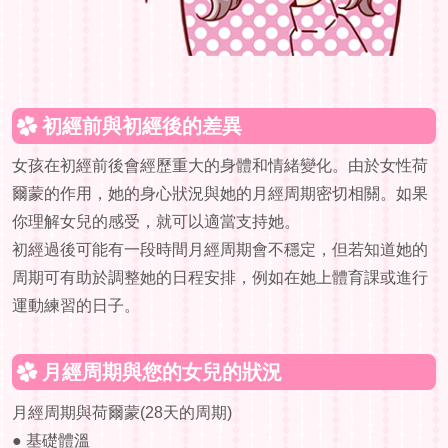
初經前與初經後的差異
女孩在初經前後會經歷重大的身體和情緒變化。由於女性荷
爾蒙的作用，她的身心狀況與她的月經周期密切相關。如果
你理解女兒的感受，就可以適當支持她。
初經過後可能有一段時間月經周期會不穩定，但若知道她的
周期可有助於調整她的日程安排，例如在她上體育課或進行
運動練習的日子。
月經周期與您的女兒的狀況
月經周期與荷爾蒙(28天的周期)
● 基礎體溫