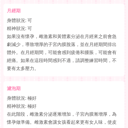
給老師的
月經期
身體狀況: 可
精神狀況: 可
如果沒有懷孕，雌激素和黃體素分泌在月經來之前會急
劇減少，導致增厚的子宮內膜脫落，並在月經期間排出
體外。在月經期間，可能會感到疲倦和腫脹，可能會有
經痛。如果在這段時間感到不適，請調整練習時間，不
要有太多壓力。
濾泡期
身體狀況: 極好
精神狀況: 極好
在此階段，雌激素分泌逐漸增加，子宮內膜漸增厚，為
懷孕做準備。雌激素會讓女孩看起來更有女人味，使皮