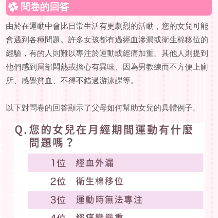
問卷的回答
由於在運動中會比日常生活有更劇烈的活動，您的女兒可能
會遇到各種問題。許多女孩都有過經血滲漏或衛生棉移位的
經驗，有的人則難以專注於運動或經痛加重。其他人則提到
他們感到局部悶熱或擔心有異味、因為男教練而不方便上廁
所、感覺貧血、不得不錯過游泳課等。
以下對問卷的回答顯示了父母如何幫助女兒的具體例子。