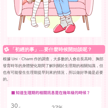
「初經的事」…要什麼時候開始談呢？
根據 Uni・Charm 作的調查，大多數的人會在長高時、胸部
發育時等的身體變化期間了解到關於生理期的相關知識，但
也有可能發生生理期提早到來的情況，所以做好準備是必要
的。