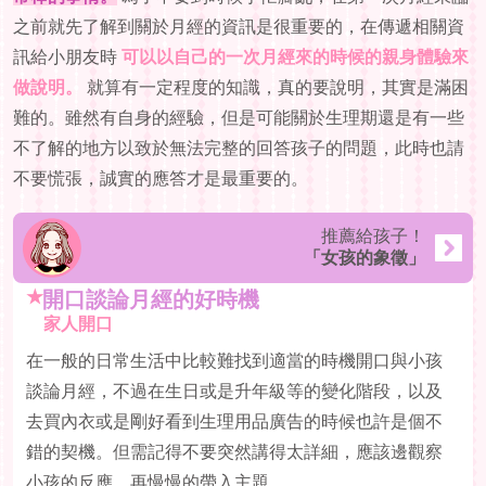
之前就先了解到關於月經的資訊是很重要的，在傳遞相關資
訊給小朋友時
可以以自己的一次月經來的時候的親身體驗來
做說明。
就算有一定程度的知識，真的要說明，其實是滿困
難的。雖然有自身的經驗，但是可能關於生理期還是有一些
不了解的地方以致於無法完整的回答孩子的問題，此時也請
不要慌張，誠實的應答才是最重要的。
推薦給孩子！
「女孩的象徵」
★
開口談論月經的好時機
家人開口
在一般的日常生活中比較難找到適當的時機開口與小孩
談論月經，不過在生日或是升年級等的變化階段，以及
去買內衣或是剛好看到生理用品廣告的時候也許是個不
錯的契機。但需記得不要突然講得太詳細，應該邊觀察
小孩的反應，再慢慢的帶入主題。