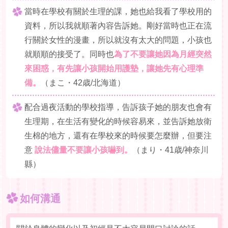
當時在學校有關於生理的課，她也給我看了學校用的
資料，所以我就順著內容告訴她。剛好當時也正在流
行關於女性的漫畫，所以就沒有太大的問題，小孩也
就順順的接受了。同時也
為了不要讓她因為月經突然
來困惑，有先讓小孩開始用護墊，讓她先有心理準
備。
（まこ・42歳/北海道）
配合過夜活動的學校指導，告訴孩子她的朋友也會有
生理期，在生活有變化的時候容易來，並告訴她放衛
生棉的地方，還有在學校來的時候要怎麼辦，但要注
意
說法儘量不要讓小孩嚇到。
（まり・41歳/神奈川
縣）
如何溝通