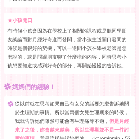
★小孩開口
有時候小孩會因為在學校上了相關的課程或是聽同學朋
友談論而對月經好奇進而發問，當小孩主道開口發問的
時候是個很好的契機，可以一邊問小孩在學校老師是怎
麼說的，或是問跟朋友聊了什麼樣的內容，同時思考小
孩想要知道或感到好奇的部分，再開始慢慢的告訴她。
媽媽們的經驗！
從以前就在思考如果自己有女兒的話要怎麼告訴她關
於生理期的事情。所以當兩個女兒生理期來的時候，
我就告訴她們雖然可能會有生理痛等不適，
但是月經
來了之後，妳會越來越美，所以生理期並不是一件討
厭的事情。
我是這樣告訴她們的。（karominmin・52