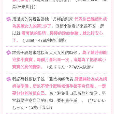
歳/神奈川縣）
用溫柔的笑容告訴她「月經的到來
代表你已經踏出成
為美麗女人的第1步了
」但是小孩看起來很不安，所
以就
看著她的眼睛，慢慢的說給她聽，就比較安心
了。
（juillet・47歳/神奈川縣）
跟孩子說越來越接近大人女性的時候，
為了隨時都能
迎接小寶寶，每個月會出血一次，這是為了把形成小
寶寶的房間變新。
（えりりん・32歳/大阪府）
我記得我跟孩子說「迎接初經代表
身體開始為成為媽
媽做準備，所以不管什麼時候懷孕都不奇怪喔，一定
要好好的珍惜自己。
為了避免非自己所願的懷孕，平
常就要注意自己的行動，要有責任感」。（びいいい
ちゃん・45歳/千葉縣）