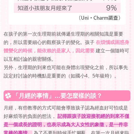
給老師的
在孩子的第一次生理期前就傳遞生理期的相關知識是重要
的，所以需要細心的觀察孩子的變化。孩子
在煩惱或困惑身
體變化的時候，能依賴的是家人，因此需要
建立一個隨時可
以互相討論的親密關係。
另外，生理期的到來也可能在身體出現變化之前，所以事先
設定好討論的時機點是重要的（如國小4、5年級時）。
「月經的事情」…要怎麼樣的談？
月經，有些教導的方式可能會導致孩子認為經血好可怕或是
好麻煩等的負面的想法，
記得跟孩子說迎接初經的到來不僅
是一個成長的證明，也表示成為大人女性的象徵，是一件非
常棒的事情。
為了不要到時候手忙腳亂，在第一次月經來臨