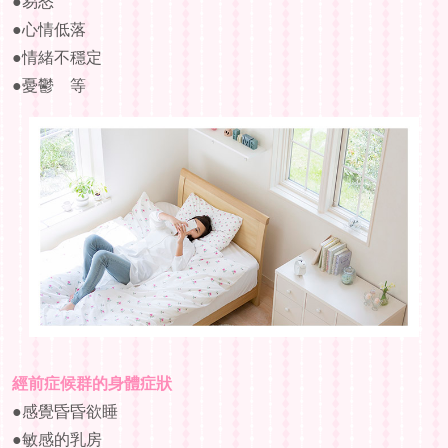
●易怒
給老師的
●心情低落
●情緒不穩定
●憂鬱 等
經前症候群的身體症狀
●感覺昏昏欲睡
●敏感的乳房