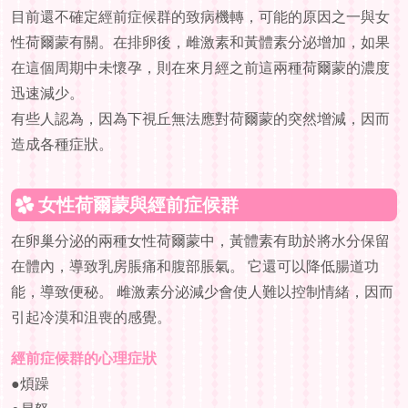
目前還不確定經前症候群的致病機轉，可能的原因之一與女
性荷爾蒙有關。在排卵後，雌激素和黃體素分泌增加，如果
在這個周期中未懷孕，則在來月經之前這兩種荷爾蒙的濃度
迅速減少。
有些人認為，因為下視丘無法應對荷爾蒙的突然增減，因而
造成各種症狀。
女性荷爾蒙與經前症候群
在卵巢分泌的兩種女性荷爾蒙中，黃體素有助於將水分保留
在體內，導致乳房脹痛和腹部脹氣。 它還可以降低腸道功
首頁
能，導致便秘。 雌激素分泌減少會使人難以控制情緒，因而
給女孩的
引起冷漠和沮喪的感覺。
給父母的
經前症候群的心理症狀
●煩躁
給學生的